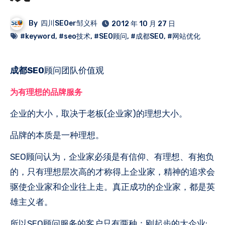
By
四川SEOer邹义科
2012 年 10 月 27 日
#keyword
,
#seo技术
,
#SEO顾问
,
#成都SEO
,
#网站优化
成都SEO
顾问团队价值观
为有理想的品牌服务
企业的大小，取决于老板(企业家)的理想大小。
品牌的本质是一种理想。
SEO顾问
认为，企业家必须是有信仰、有理想、有抱负
的，只有理想层次高的才称得上企业家，精神的追求会
驱使企业家和企业往上走。真正成功的企业家，都是英
雄主义者。
所以SEO顾问服务的客户只有两种：刚起步的大企业;