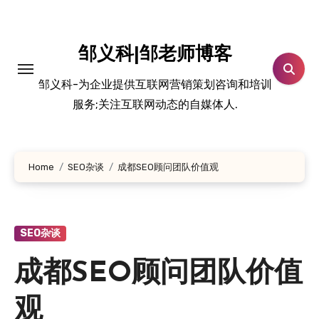
跳
转
到
邹义科|邹老师博客
内
邹义科-为企业提供互联网营销策划咨询和培训
容
服务;关注互联网动态的自媒体人.
Home
SEO杂谈
成都SEO顾问团队价值观
SEO杂谈
成都SEO顾问团队价值
观