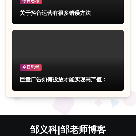
今日思考
关于抖音运营有很多错误方法
今日思考
巨量广告如何投放才能实现高产值：
邹义科|邹老师博客