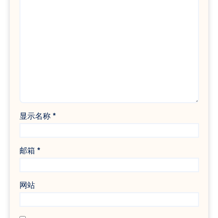
显示名称
*
邮箱
*
网站