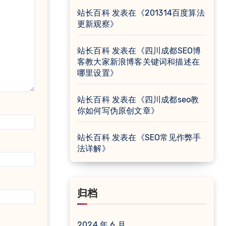
站长百科
发表在《
201314百度算法
更新观察
》
站长百科
发表在《
四川成都SEO博
客教大家新浪博客关键词和描述在
哪里设置
》
站长百科
发表在《
四川成都seo教
你如何写伪原创文章
》
站长百科
发表在《
SEO常见作弊手
法详解
》
归档
2024 年 6 月