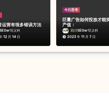
今日思考
考
巨量广告如何投放才能
音运营有很多错误方法
产值：
SEOer邹义科
四川SEOer邹义科
年 12 月 14 日
2023 年 11 月 7 日