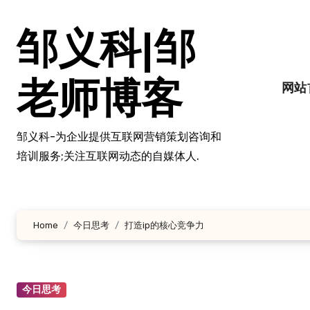
跳
转
邹义科|邹
到
内
容
老师博客
网站
邹义科-为企业提供互联网营销策划咨询和
培训服务;关注互联网动态的自媒体人.
Home
今日思考
打造ip的核心竞争力
今日思考