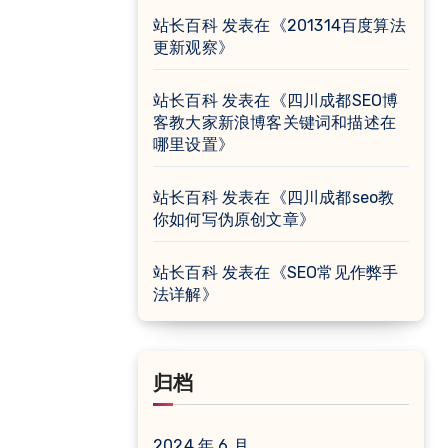
站长百科
发表在《
201314百度算法
更新观察
》
站长百科
发表在《
四川成都SEO博
客教大家新浪博客关键词和描述在
哪里设置
》
站长百科
发表在《
四川成都seo教
你如何写伪原创文章
》
站长百科
发表在《
SEO常见作弊手
法详解
》
归档
2024 年 6 月