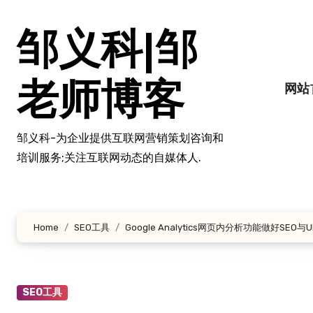
跳
转
邹义科|邹
到
内
容
老师博客
网站
邹义科-为企业提供互联网营销策划咨询和
培训服务;关注互联网动态的自媒体人.
Home
SEO工具
Google Analytics网页内分析功能做好SEO与U
SEO工具