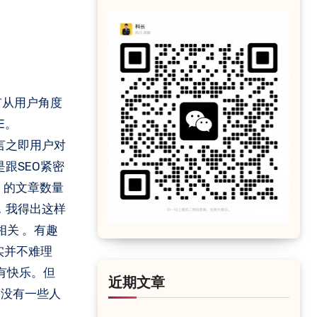
有从用户角度
E。
言之即用户对
跟SEO紧密
】的文章数量
，我得出这样
关 。有趣
实并不难理
有快乐。但
近期文章
却没有一些人