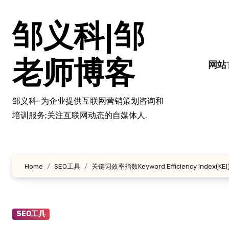
跳
转
邹义科|邹
到
内
容
老师博客
网站
邹义科-为企业提供互联网营销策划咨询和
培训服务;关注互联网动态的自媒体人.
Home
SEO工具
关键词效率指数Keyword Efficiency Index(KE
SEO工具