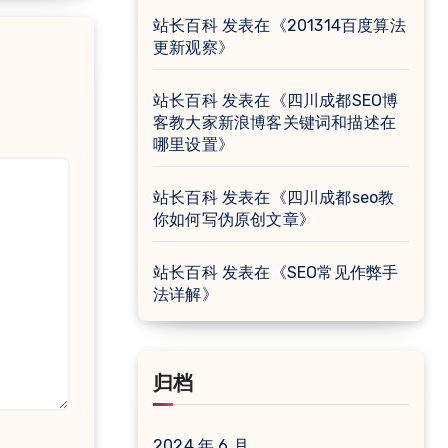
站长百科
发表在《
201314百度算法
更新观察
》
站长百科
发表在《
四川成都SEO博
客教大家新浪博客关键词和描述在
哪里设置
》
站长百科
发表在《
四川成都seo教
你如何写伪原创文章
》
站长百科
发表在《
SEO常见作弊手
法详解
》
归档
2024 年 6 月