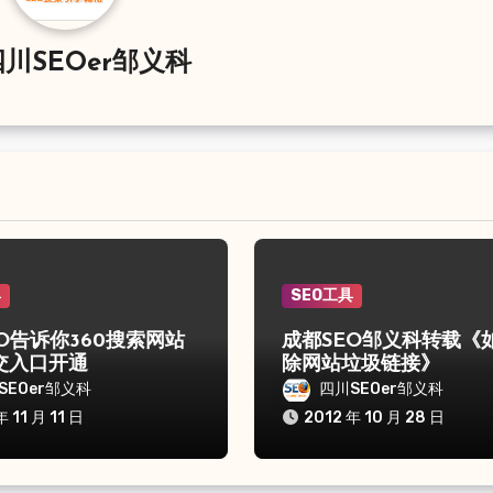
川SEOer邹义科
具
SEO工具
O告诉你360搜索网站
成都SEO邹义科转载《
交入口开通
除网站垃圾链接》
SEOer邹义科
四川SEOer邹义科
年 11 月 11 日
2012 年 10 月 28 日