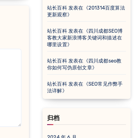
站长百科
发表在《
201314百度算法
更新观察
》
站长百科
发表在《
四川成都SEO博
客教大家新浪博客关键词和描述在
哪里设置
》
站长百科
发表在《
四川成都seo教
你如何写伪原创文章
》
站长百科
发表在《
SEO常见作弊手
法详解
》
归档
2024 年 6 月