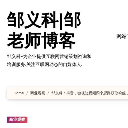
跳
转
邹义科|邹
到
内
容
老师博客
网站
邹义科-为企业提供互联网营销策划咨询和
培训服务;关注互联网动态的自媒体人.
Home
商业观察
邹义科：抖音，微视短视频四个思路获取粉丝
商业观察