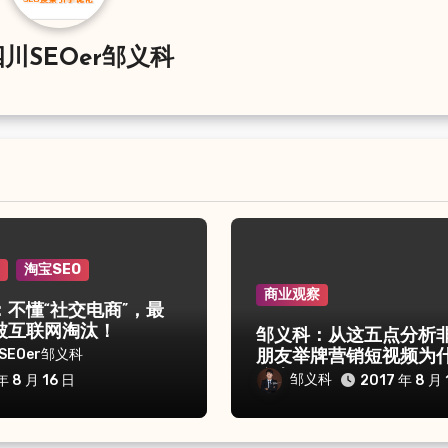
川SEOer邹义科
察
淘宝SEO
商业观察
：不懂“社交电商”，最
被互联网淘汰！
邹义科：从这五点分析
SEOer邹义科
朋友举牌营销短视频为
么火？
邹义科
年 8 月 16 日
2017 年 8 月 