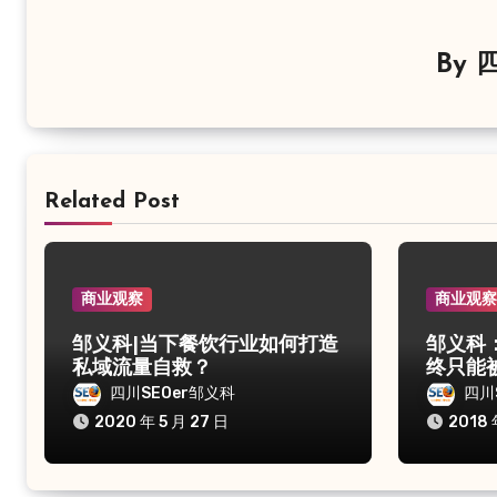
By
四
Related Post
商业观察
商业观
邹义科|当下餐饮行业如何打造
邹义科
私域流量自救？
终只能
四川SEOer邹义科
四川
2020 年 5 月 27 日
2018 