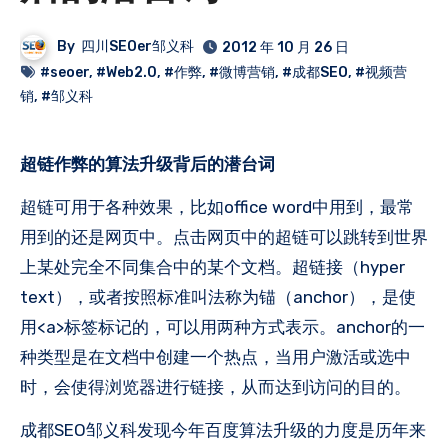
By
四川SEOer邹义科
2012 年 10 月 26 日
#seoer
,
#Web2.0
,
#作弊
,
#微博营销
,
#成都SEO
,
#视频营
销
,
#邹义科
超链作弊的算法升级背后的潜台词
超链可用于各种效果，比如office word中用到，最常
用到的还是网页中。点击网页中的超链可以跳转到世界
上某处完全不同集合中的某个文档。超链接（hyper
text），或者按照标准叫法称为锚（anchor），是使
用<a>标签标记的，可以用两种方式表示。anchor的一
种类型是在文档中创建一个热点，当用户激活或选中
时，会使得浏览器进行链接，从而达到访问的目的。
成都SEO邹义科发现今年百度算法升级的力度是历年来