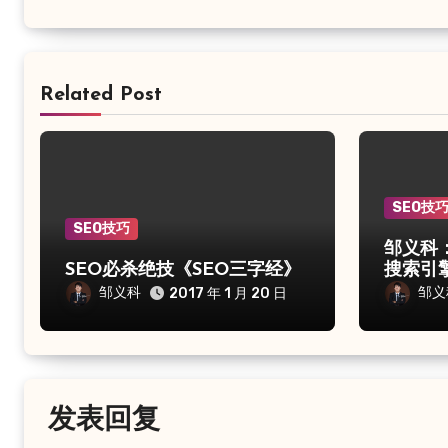
Related Post
SEO技
SEO技巧
邹义科
SEO必杀绝技《SEO三字经》
搜索引
邹义科
邹义
2017 年 1 月 20 日
发表回复