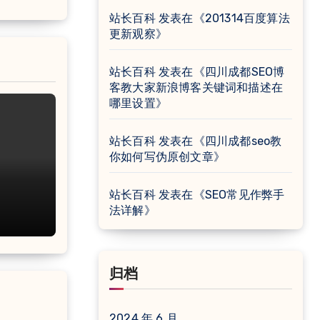
站长百科
发表在《
201314百度算法
更新观察
》
站长百科
发表在《
四川成都SEO博
客教大家新浪博客关键词和描述在
哪里设置
》
站长百科
发表在《
四川成都seo教
你如何写伪原创文章
》
站长百科
发表在《
SEO常见作弊手
法详解
》
归档
2024 年 6 月