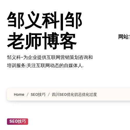
跳
转
邹义科|邹
到
内
容
老师博客
网站
邹义科-为企业提供互联网营销策划咨询和
培训服务;关注互联网动态的自媒体人.
Home
SEO技巧
四川SEO优化切忌优化过度
SEO技巧