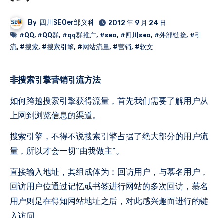
By
四川SEOer邹义科
2012 年 9 月 24 日
#QQ
,
#QQ群
,
#qq群推广
,
#seo
,
#四川seo
,
#外部链接
,
#引
流
,
#搜索
,
#搜索引擎
,
#网站流量
,
#营销
,
#软文
非搜索引擎营销引流方法
如何跨越搜索引擎获得流量，首先我们需要了解用户从
上网到浏览信息的渠道。
搜索引擎，不得不说搜索引擎占据了绝大部分的用户流
量，所以才会一切“由我做主”。
直接输入地址，其组成体为：回访用户，与慕名用户，
回访用户位通过记忆或书签进行网站的多次回访，慕名
用户则是在得知网站地址之后，对此感兴趣而进行的键
入访问。