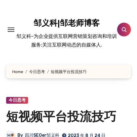
跳
转
到
邹义科|邹老师博客
内
邹义科-为企业提供互联网营销策划咨询和培训
容
服务;关注互联网动态的自媒体人.
Home
今日思考
短视频平台投流技巧
今日思考
短视频平台投流技巧
By
四川SEOer邹义科
2023 年 8 月 24 日