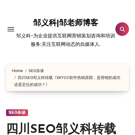
跳
转
到
邹义科|邹老师博客
内
邹义科-为企业提供互联网营销策划咨询和培训
容
服务;关注互联网动态的自媒体人.
Home
SEO杂谈
四川SEO邹义科转载《SKYCC软件热销原因，是营销的成功
还是定位的成功？》
SEO杂谈
四川SEO邹义科转载