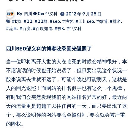
By
四川SEOer邹义科
2012 年 9 月 28 日
#k掉
,
#QQ
,
#QQ群
,
#seo
,
#博客
,
#四川seo
,
#微博
,
#排名
,
#流量
,
#百度
,
#百度知道
,
#被K
,
#邹义科
四川SEO邹义科的博客收录回光返照了
当一位即将离开人世的人在临死的时候会精神很好，本
不愿说话的时候也开始说话了，但只要出现这个状况一
般来说离去世就不远了，可能今晚也可能明天，这就是
人的回光返照！而网站的排名似乎也有这么一个规律，
有时我们会突然发现我们的网站排名异常的好，最近两
天的流量更是超越了以往任何的一天，而只要出现了这
个，那么说明你的网站要么会被K掉，要么就会被严重
的降权。