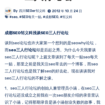
By
四川SEOer邹义科
2012 年 10 月 24 日
#seo
,
#SEO每天一贴
,
#成都SEO
,
#邹义科
成都SEO邹义科浅谈SEO三人行论坛
谈到seo论坛也许大家第一个想到的是seowhy论坛，
而
seo三人行论坛
却是后起之秀。为什么今天我要谈
seo三人行论坛呢？上篇文章谈到了每天一贴seo每天
一贴，那里之前是我关注seo常去的一个博客，而seo
三人行论坛也是我了解seo的好去处。现在谈谈我对
seo三人行论坛的不解之缘。
1、seo三人行论坛的创始人兼管理员小涵，在seo三人
行论坛还没成立之前我在一次seo朋友介绍的录音里认
识了小涵，记得那期录音是谈小涵创业失败的故事，我