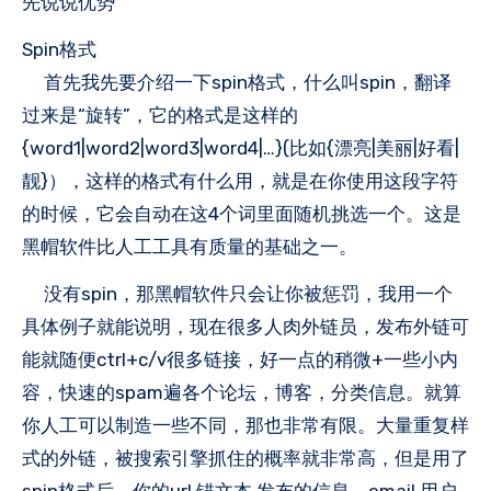
先说说优势
Spin格式
首先我先要介绍一下spin格式，什么叫spin，翻译
过来是“旋转”，它的格式是这样的
{word1|word2|word3|word4|…}(比如{漂亮|美丽|好看|
靓}），这样的格式有什么用，就是在你使用这段字符
的时候，它会自动在这4个词里面随机挑选一个。这是
黑帽软件比人工工具有质量的基础之一。
没有spin，那黑帽软件只会让你被惩罚，我用一个
具体例子就能说明，现在很多人肉外链员，发布外链可
能就随便ctrl+c/v很多链接，好一点的稍微+一些小内
容，快速的spam遍各个论坛，博客，分类信息。就算
你人工可以制造一些不同，那也非常有限。大量重复样
式的外链，被搜索引擎抓住的概率就非常高，但是用了
spin格式后，你的url,锚文本,发布的信息，email,用户