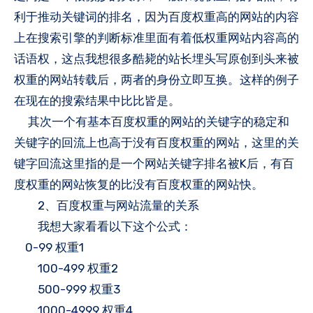
利于推动关键词的排名，因为百度权重高的网站的内容
上在搜索引擎的判断标准里面有着低权重网站内容高的
话语权，这点我想很多酷毙的站长埋头写原创到头来被
权重的网站转载后，两者的身份立即互换。这样的例子
在现在的搜索结果中比比皆是。
其次一个有基本百度权重的网站的关键字的稳定和
关键字的回流上也高于没有百度权重的网站，这里的关
键字回流这里指的是一个网站关键字排名被K后，有百
度权重的网站恢复的比没有百度权重的网站快。
2、百度权重与网站流量的关系
我想大家看看以下这个公式：
0-99 权重1
100-499 权重2
500-999 权重3
1000-4999 权重4