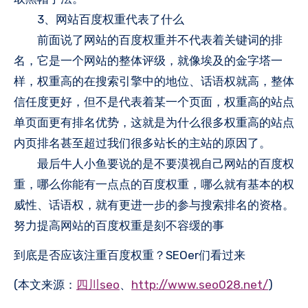
3、网站百度权重代表了什么
前面说了网站的百度权重并不代表着关键词的排
名，它是一个网站的整体评级，就像埃及的金字塔一
样，权重高的在搜索引擎中的地位、话语权就高，整体
信任度更好，但不是代表着某一个页面，权重高的站点
单页面更有排名优势，这就是为什么很多权重高的站点
内页排名甚至超过我们很多站长的主站的原因了。
最后牛人小鱼要说的是不要漠视自己网站的百度权
重，哪么你能有一点点的百度权重，哪么就有基本的权
威性、话语权，就有更进一步的参与搜索排名的资格。
努力提高网站的百度权重是刻不容缓的事
到底是否应该注重百度权重？SEOer们看过来
(本文来源：
四川seo
、
http://www.seo028.net/
)