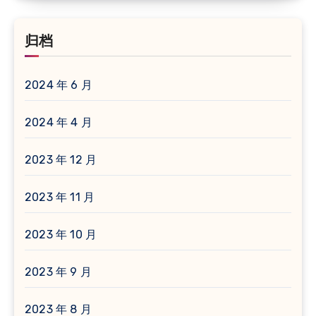
归档
2024 年 6 月
2024 年 4 月
2023 年 12 月
2023 年 11 月
2023 年 10 月
2023 年 9 月
2023 年 8 月