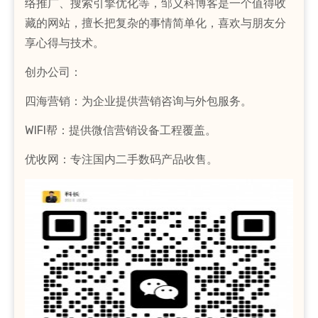
络推广、搜索引擎优化等，邹义科博客是一个值得收
藏的网站，擅长把复杂的事情简单化，喜欢与朋友分
享心得与技术。
创办公司：
四海营销：为企业提供营销咨询与外包服务。
WIFI帮：提供微信营销设备工程覆盖。
优收网：专注国内二手数码产品收售。