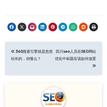
文
360搜索引擎就是忽悠
四川seo人员在SEO网站
章
站长的，你懂么？
优化中标题应该如何放置
导
航