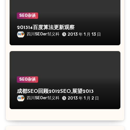
SEO杂谈
201314百度算法更新观察
四川SEOer邹义科
2013 年 1 月 13 日
SEO杂谈
成都SEO回顾2012SEO,展望2013
四川SEOer邹义科
2013 年 1 月 2 日