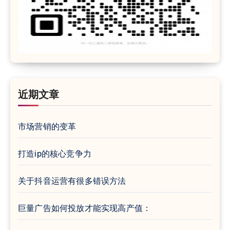
近期文章
市场营销的变革
打造ip的核心竞争力
关于抖音运营有很多错误方法
巨量广告如何投放才能实现高产值：