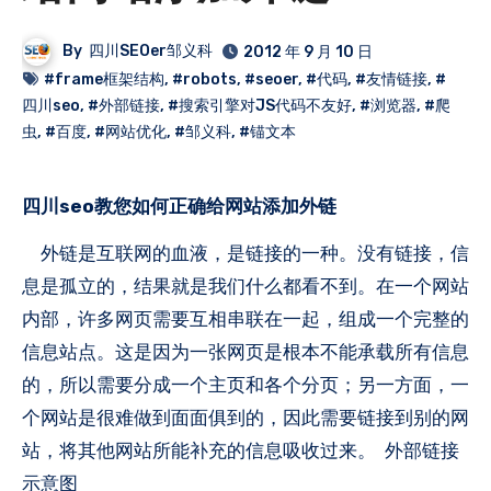
By
四川SEOer邹义科
2012 年 9 月 10 日
#frame框架结构
,
#robots
,
#seoer
,
#代码
,
#友情链接
,
#
四川seo
,
#外部链接
,
#搜索引擎对JS代码不友好
,
#浏览器
,
#爬
虫
,
#百度
,
#网站优化
,
#邹义科
,
#锚文本
四川seo教您如何正确给网站添加外链
外链是互联网的血液，是链接的一种。没有链接，信
息是孤立的，结果就是我们什么都看不到。在一个网站
内部，许多网页需要互相串联在一起，组成一个完整的
信息站点。这是因为一张网页是根本不能承载所有信息
的，所以需要分成一个主页和各个分页；另一方面，一
个网站是很难做到面面俱到的，因此需要链接到别的网
站，将其他网站所能补充的信息吸收过来。 外部链接
示意图