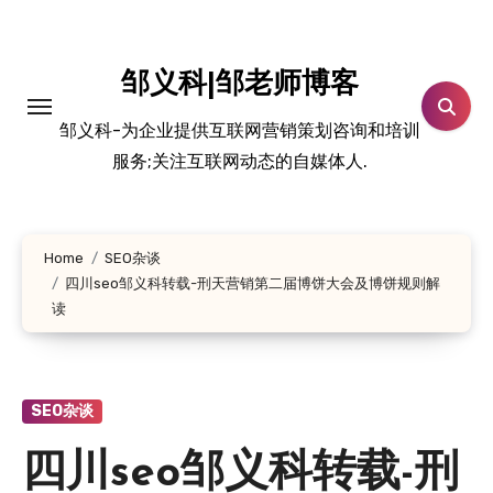
跳
转
到
邹义科|邹老师博客
内
邹义科-为企业提供互联网营销策划咨询和培训
容
服务;关注互联网动态的自媒体人.
Home
SEO杂谈
四川seo邹义科转载-刑天营销第二届博饼大会及博饼规则解
读
SEO杂谈
四川seo邹义科转载-刑