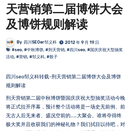
天营销第二届博饼大会
及博饼规则解读
By
四川SEOer邹义科
2012 年 9 月 19 日
#seo
,
#中秋博饼
,
#刑天营销
,
#四川seo
,
#国庆庆祝大型抽奖
活动
,
#营销
,
#邹义科
,
#骰子
四川seo邹义科转载-刑天营销第二届博饼大会及博饼
规则解读
刑天营销第二届中秋博饼暨国庆庆祝大型抽奖活动今晚
将正式拉开序幕，预计整个活动将是一场史无前例、前
无古人后无来者、盛况空前的……大聚会。谁将夺得终
极大奖并且收获我们的神秘礼物？我们拭目以待吧，对