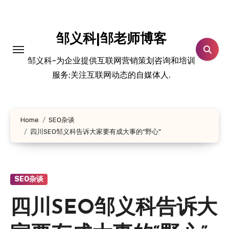
跳
转
到
邹义科|邹老师博客
内
邹义科-为企业提供互联网营销策划咨询和培训
容
服务;关注互联网动态的自媒体人.
Home
SEO杂谈
四川SEO邹义科告诉大家要有成大事的“野心”
SEO杂谈
四川SEO邹义科告诉大