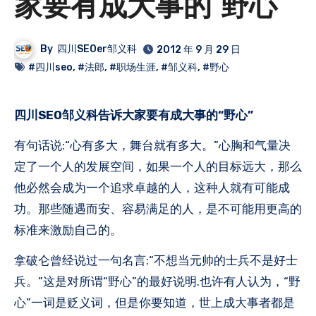
家要有成大事的“野心”
By
四川SEOer邹义科
2012 年 9 月 29 日
#四川seo
,
#法郎
,
#职场生涯
,
#邹义科
,
#野心
四川SEO邹义科告诉大家要有成大事的“野心”
有句话说:“心有多大，舞台就有多大。”心胸和气量决
定了一个人的发展空间，如果一个人的目标远大，那么
他必然会成为一个追求卓越的人，这种人就有可能成
功。那些随遇而安、容易满足的人，是不可能用更高的
标准来激励自己的。
拿破仑曾经说过一句名言:“不想当元帅的士兵不是好士
兵。”这是对所谓“野心”的最好说明.也许有人认为，“野
心”一词是贬义词，但是你要知道，世上成大事者都是