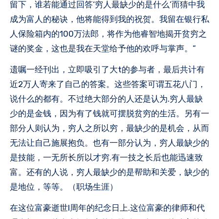
留下，谁若能通过回答‘穷人最缺少的是什么’而猜中我
成为富人的秘诀，他将能得到我的祝贺。我留在银行私
人保险箱内的100万法郎，将作为他睿智地揭开贫穷之
谜的奖金，这也是我在天堂给予他的欢呼与掌声。”
遗嘱一经刊出，立即吸引了大t的参与者，最后共计有
近2万人寄来了自己的答案。这些答案可谓五花八门，
说什么的都有。不过绝大部分的人还是认为.穷人最缺
少的是金钱，因为有了钱就可摆脱贫穷的生活。另有一
部分人则认为，穷人之所以穷，最缺少的是机会，从而
无法让自己施展抱负。也有一部分认为，穷人最缺少的
是技能，一无所长所以才穷.有一技之长后也能迅速致
富。还有的人说，穷人最缺少的是帮助和关爱，缺少的
是地位，等等。（职场生涯）
在这位富豪逝世I周年的纪念日上.这位富豪的律师和代