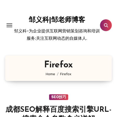
跳
转
到
邹义科|邹老师博客
内
邹义科-为企业提供互联网营销策划咨询和培训
容
服务;关注互联网动态的自媒体人.
Firefox
Home
Firefox
SEO技巧
成都SEO解释百度搜索引擎URL-