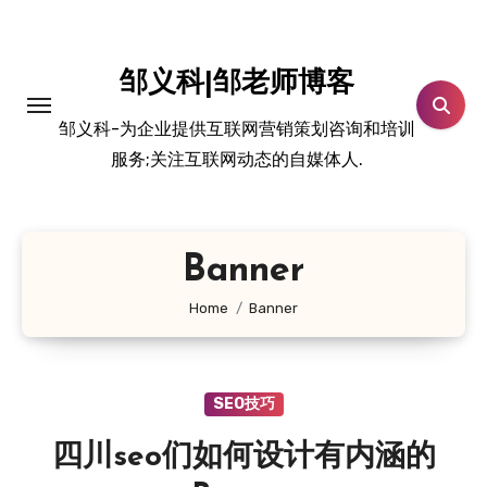
跳
转
到
邹义科|邹老师博客
内
邹义科-为企业提供互联网营销策划咨询和培训
容
服务;关注互联网动态的自媒体人.
Banner
Home
Banner
SEO技巧
四川seo们如何设计有内涵的