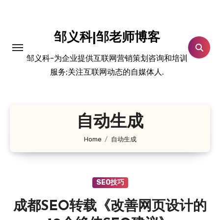
跳
转
到
邹义科|邹老师博客
内
邹义科-为企业提供互联网营销策划咨询和培训
容
服务;关注互联网动态的自媒体人.
自动生成
Home
自动生成
SEO技巧
成都SEO转载《改善网页设计的