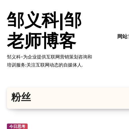
跳
转
邹义科|邹
到
内
容
老师博客
网站
邹义科-为企业提供互联网营销策划咨询和
培训服务;关注互联网动态的自媒体人.
粉丝
今日思考