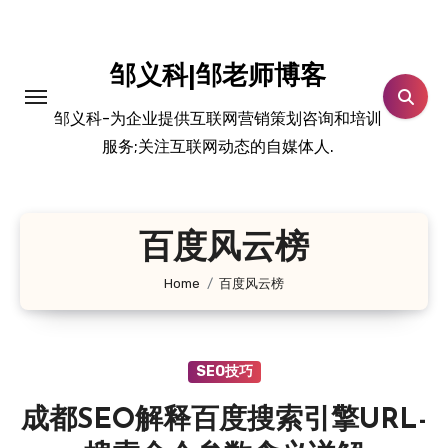
跳
转
到
邹义科|邹老师博客
内
邹义科-为企业提供互联网营销策划咨询和培训
容
服务;关注互联网动态的自媒体人.
百度风云榜
Home
百度风云榜
SEO技巧
成都SEO解释百度搜索引擎URL-