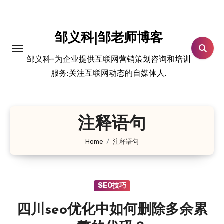
跳
转
到
邹义科|邹老师博客
内
邹义科-为企业提供互联网营销策划咨询和培训
容
服务;关注互联网动态的自媒体人.
注释语句
Home
注释语句
SEO技巧
四川seo优化中如何删除多余累