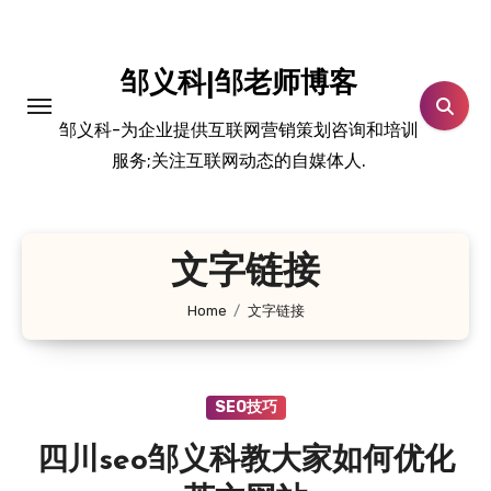
跳
转
到
邹义科|邹老师博客
内
邹义科-为企业提供互联网营销策划咨询和培训
容
服务;关注互联网动态的自媒体人.
文字链接
Home
文字链接
SEO技巧
四川seo邹义科教大家如何优化