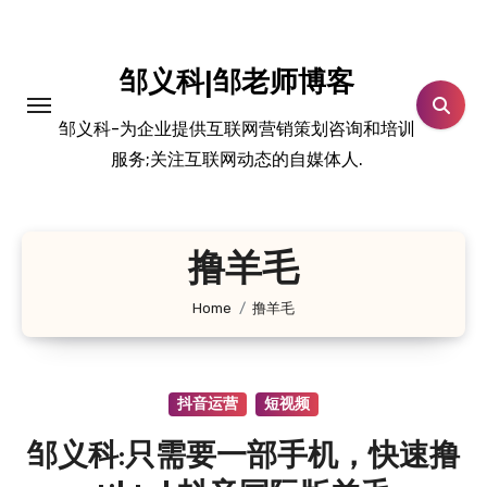
跳
转
到
邹义科|邹老师博客
内
邹义科-为企业提供互联网营销策划咨询和培训
容
服务;关注互联网动态的自媒体人.
撸羊毛
Home
撸羊毛
抖音运营
短视频
邹义科:只需要一部手机，快速撸