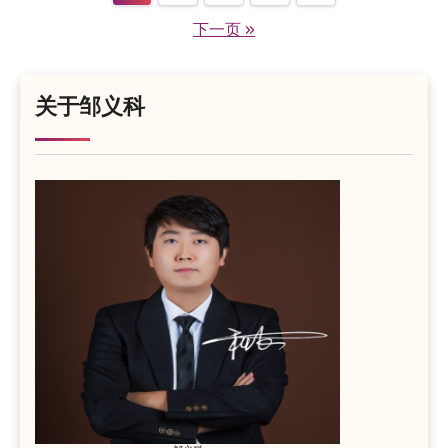
章
下一页 »
分
页
关于邹义科