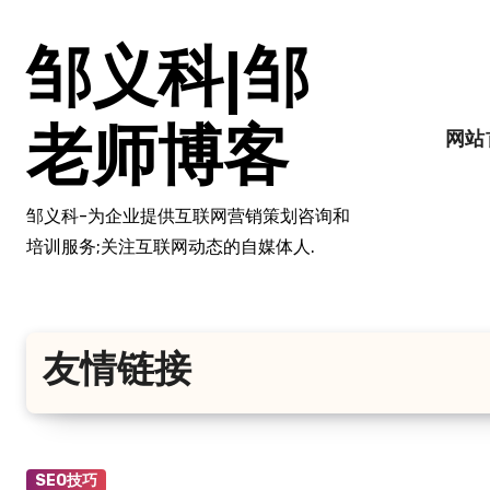
跳
转
邹义科|邹
到
内
容
老师博客
网站
邹义科-为企业提供互联网营销策划咨询和
培训服务;关注互联网动态的自媒体人.
友情链接
SEO技巧