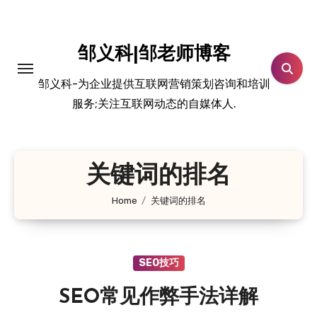
跳
转
到
邹义科|邹老师博客
内
邹义科-为企业提供互联网营销策划咨询和培训
容
服务;关注互联网动态的自媒体人.
关键词的排名
Home
关键词的排名
SEO技巧
SEO常见作弊手法详解