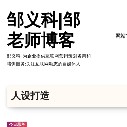
跳
转
邹义科|邹
到
内
容
老师博客
网站
邹义科-为企业提供互联网营销策划咨询和
培训服务;关注互联网动态的自媒体人.
人设打造
今日思考