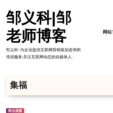
跳
转
邹义科|邹
到
内
容
老师博客
网站
邹义科-为企业提供互联网营销策划咨询和
培训服务;关注互联网动态的自媒体人.
集福
商业观察