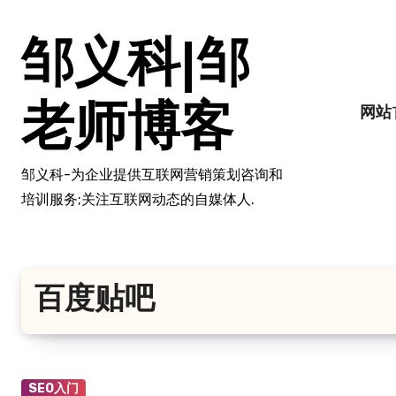
跳
转
邹义科|邹
到
内
容
老师博客
网站
邹义科-为企业提供互联网营销策划咨询和
培训服务;关注互联网动态的自媒体人.
百度贴吧
SEO入门