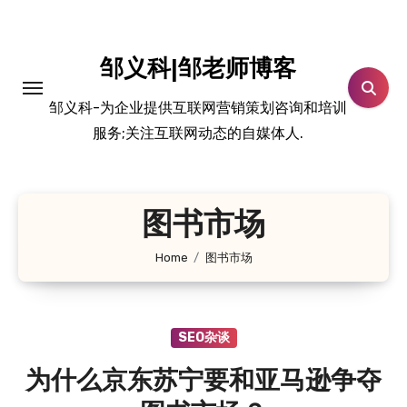
跳
转
到
邹义科|邹老师博客
内
邹义科-为企业提供互联网营销策划咨询和培训
容
服务;关注互联网动态的自媒体人.
图书市场
Home
图书市场
SEO杂谈
为什么京东苏宁要和亚马逊争夺